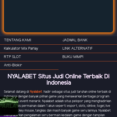
TENTANG KAMI
JADWAL BANK
Kalkulator Mix Parlay
LINK ALTERNATIF
RTP SLOT
BUKU MIMPI
Anti-Blokir
NYALABET Situs Judi Online Terbaik Di
Indonesia
Selamat datang di
Nyalabet
.
hadir sebagai situs judi taruhan online terbaik di
Indonesia dengan banyak pilihan game yang menawarkan berbagai program
promo dan event menarik. Nyalabet adalah situs pelopor yang menghadirkan
banyak jenis permainan dalam 1 akun seperti esport, slots, idnlive, togel, live
casino, mickey mouse, tangkas dan masih banyak game seru lainnya. Nyalabet
menghadirkan pengalaman seru bermain kedalam game dengan tampilan