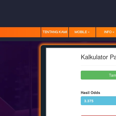
TENTANG KAMI
MOBILE
INFO