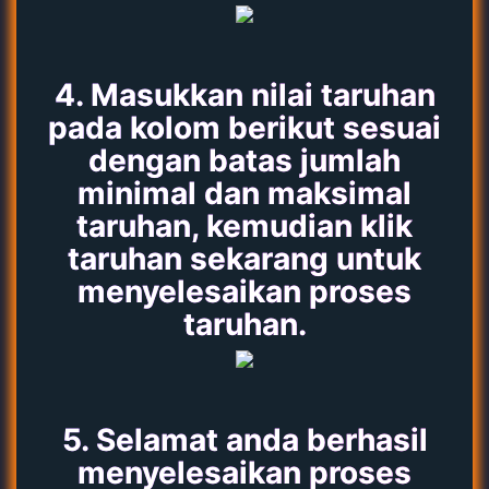
4. Masukkan nilai taruhan
pada kolom berikut sesuai
dengan batas jumlah
minimal dan maksimal
taruhan, kemudian klik
taruhan sekarang untuk
menyelesaikan proses
taruhan.
5. Selamat anda berhasil
menyelesaikan proses