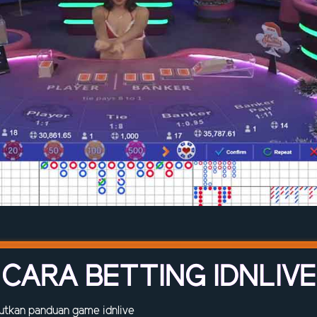
CARA BETTING IDNLIVE
jutkan panduan game idnlive