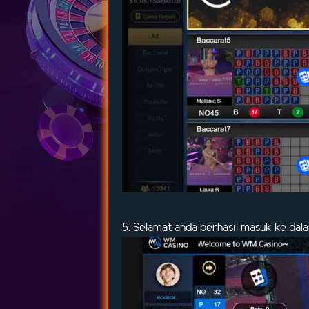
5. Selamat anda berhasil masuk ke dal