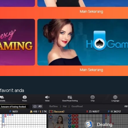
 favorit anda