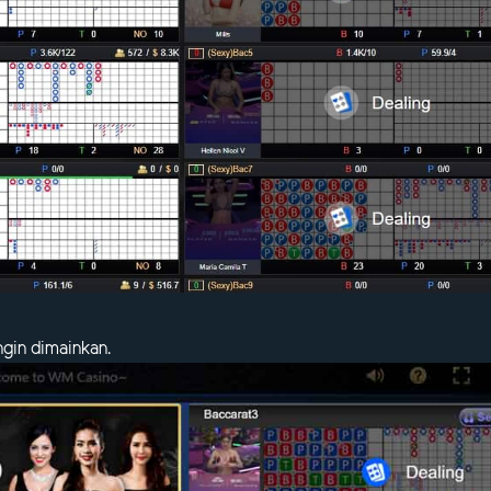
ngin dimainkan.